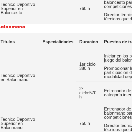
baloncesto par
Tecnico Deportivo
competiciones 
Superior en
760 h
Baloncesto
Director técni
técnicos que d
Balonmano
Titulos
Especialidades
Duracion
Puestos de tr
Iniciar en los 
juego del bal
1er ciclo:
380 h
Promocionar l
participación 
Tecnico Deportivo
modalidad dep
en Balonmano
2º
Entrenador de 
ciclo:570
categoría inte
h
Entrenador de 
balonmano para
competiciones 
Tecnico Deportivo
Superior en
750 h
Director técni
Balonmano
técnicos que d