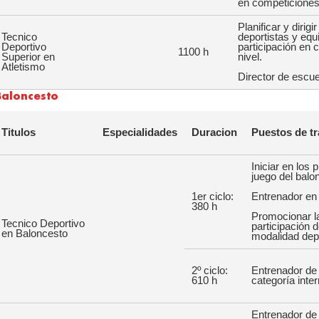
en competiciones
Planificar y dirig
Tecnico
deportistas y equ
Deportivo
participación en 
1100 h
Superior en
nivel.
Atletismo
Director de escue
Baloncesto
Titulos
Especialidades
Duracion
Puestos de tr
Iniciar en los 
juego del balo
1er ciclo:
Entrenador en 
380 h
Promocionar l
Tecnico Deportivo
participación 
en Baloncesto
modalidad depo
2º ciclo:
Entrenador de 
610 h
categoría inte
Entrenador de 