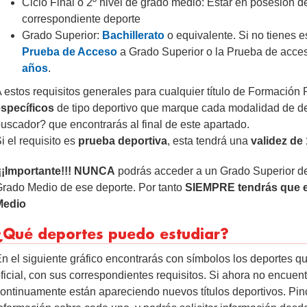
Ciclo Final o 2º nivel de grado medio: Estar en posesión del 
correspondiente deporte
Grado Superior:
Bachillerato
o equivalente. Si no tienes es
Prueba de Acceso
a Grado Superior o la Prueba de acce
años
.
 estos requisitos generales para cualquier título de Formación
specíficos
de tipo deportivo que marque cada modalidad de de
uscador? que encontrarás al final de este apartado.
i el requisito es
prueba deportiva
, esta tendrá una
validez de
¡¡Importante!!! NUNCA
podrás acceder a un Grado Superior de 
rado Medio de ese deporte. Por tanto
SIEMPRE tendrás que e
Medio
¿Qué deportes puedo estudiar?
n el siguiente gráfico encontrarás con símbolos los deportes q
ficial, con sus correspondientes requisitos. Si ahora no encuentr
ontinuamente están apareciendo nuevos títulos deportivos. Pi