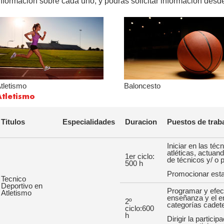
nformación sobre cada uno, y podrás solicitar información desde
tletismo
Baloncesto
Atletismo
Titulos
Especialidades
Duracion
Puestos de trab
Iniciar en las téc
atléticas, actuan
1er ciclo:
de técnicos y/ o p
500 h
Promocionar esta
Tecnico
Deportivo en
Programar y efec
Atletismo
enseñanza y el en
2º
categorías cadete
ciclo:600
h
Dirigir la partici