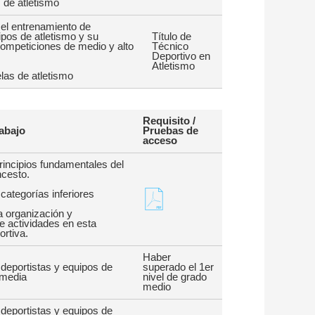
 de atletismo
ir el entrenamiento de
ipos de atletismo y su
Título de
competiciones de medio y alto
Técnico
Deportivo en
Atletismo
las de atletismo
Requisito /
abajo
Pruebas de
acceso
principios fundamentales del
ncesto.
categorías inferiores
a organización y
de actividades en esta
rtiva.
Haber
deportistas y equipos de
superado el 1er
rmedia
nivel de grado
medio
deportistas y equipos de