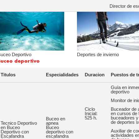
Director de e
uceo Deportivo
Deportes de invierno
Buceo deportivo
Titulos
Especialidades
Duracion
Puestos de t
Guía en inme
deportivo
Monitor de in
Ciclo
Buceador de 
Inicial:
en cursos de 
525 h.
buceadores y
Buceo en
de deportes s
Tecnico Deportivo
apnea
en Buceo
Buceo
Auxiliar de co
Deportivo con
deportivo con
actividades e
Escafandra
escafandra