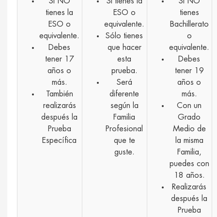
Si NO
Si tienes la
Si NO
tienes la
ESO o
tienes
ESO o
equivalente.
Bachillerato
equivalente.
Sólo tienes
o
Debes
que hacer
equivalente.
tener 17
esta
Debes
años o
prueba.
tener 19
más.
Será
años o
También
diferente
más.
realizarás
según la
Con un
después la
Familia
Grado
Prueba
Profesional
Medio de
Específica
que te
la misma
guste.
Familia,
puedes con
18 años.
Realizarás
después la
Prueba