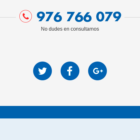
976 766 079
No dudes en consultarnos